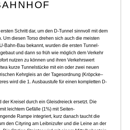
BAHNHOF
 ersten Schritt dar, um den D-Tunnel sinnvoll mit dem
. Um diesen Torso drehen sich auch die meisten
U-Bahn-Bau bekannt, wurden die ersten Tunnel­
e gebaut und dann so früh wie möglich dem Verkehr
fort nutzen zu können und ihren Verkehrs­wert
twa kurze Tunnel­stücke mit ein oder zwei neuen
­rischen Kehrgleis an der Tages­ordnung (Kröpcke–
deres wird die 1. Ausbau­stufe für einen kompletten D-
der Kreisel durch ein Gleisdreieck ersetzt. Die
mit leichtem Gefälle (1%) mit Seiten-
ngende Rampe integriert, kurz danach taucht die
um den Cityring am Leibnizufer und die Leine an der