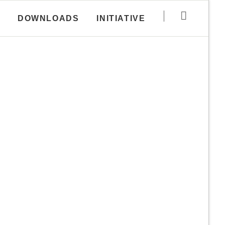
Navigation
DOWNLOADS
INITIATIVE
überspringen
Haftungsausschluss
utzungs­
Disclaimer zur
Rubrik Downloads