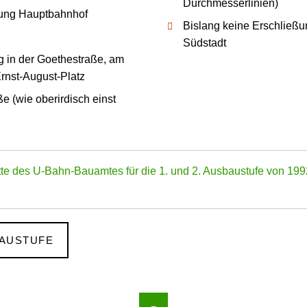
Durch­messer­linien)
htung Hauptbahnhof
Bislang keine Erschließun
Südstadt
g in der Goethe­straße, am
rnst-August-Platz
e (wie oberirdisch einst
te des U-Bahn-Bauamtes für die 1. und 2. Ausbaustufe von 199
BAUSTUFE