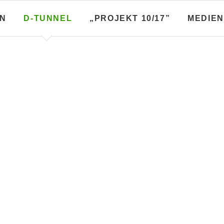
N
D-TUNNEL
„PROJEKT 10/17”
MEDIEN
Broschüren
Stadtplanungsbroschüren
fo­broschüren, Baulos­blätter
Diskussionen zum Flächen­n
r
plan und anderes
g zwischen
üren A-Linie
Diskussionen zum FNP
üren B-Linie
Stadtplanungen
uptbahnhof
üren C-Linie
üren D-Linie