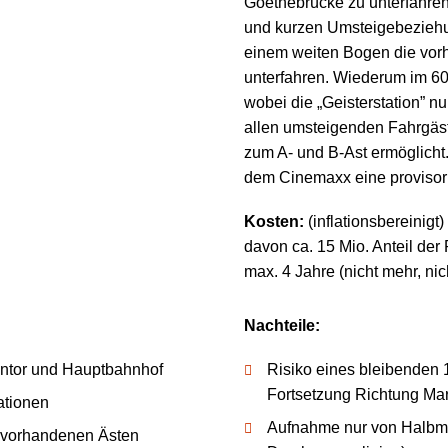
Goethebrücke zu unterfahren.
und kurzen Umsteige­bezieh
einem weiten Bogen die vor
unterfahren. Wiederum im 60
wobei die „Geister­station” 
allen umsteigenden Fahrgäst
zum A- und B-Ast ermöglicht.
dem Cinemaxx eine provisor
Kosten:
(inflationsbereinigt
davon ca. 15 Mio. Anteil de
max. 4 Jahre (nicht mehr, nic
Nachteile:
intor und Hauptbahnhof
Risiko eines bleibenden 
Fortsetzung Richtung Mar
ationen
Aufnahme nur von Halb­mes
n vorhandenen Ästen