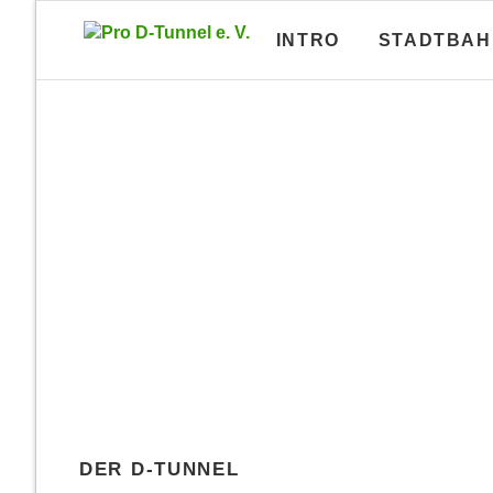
INTRO
STADTBAH
Lagepläne U-Bahn-Bauamt
U-Bahn-
Lagepläne und Längsschnitte von fast
U-Bahn-In
allen U-Bahn-Tunneln
und meh
Erste Vernetzun
Lagepläne A-Linie
Brosch
Lagepläne B-Linie
Brosch
Steintor und Ha
Lagepläne C-Linie
Brosch
Lagepläne D-Linie
Brosch
DER D-TUNNEL