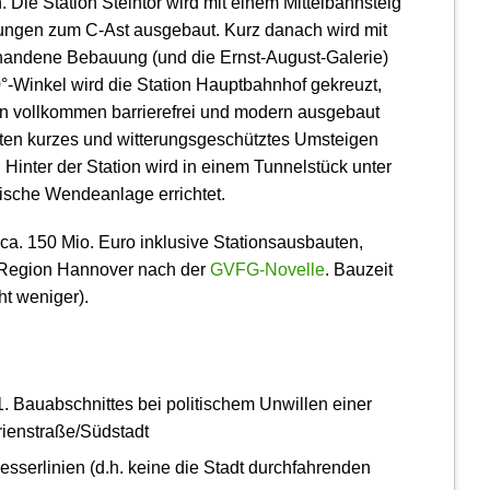
 Die Station Steintor wird mit einem Mittel­bahnsteig
ungen zum C-Ast ausgebaut. Kurz danach wird mit
handene Bebauung (und die Ernst-August-Galerie)
°-Winkel wird die Station Hauptbahnhof gekreuzt,
nun vollkommen barrierefrei und modern ausgebaut
en kurzes und witterungs­geschütztes Umsteigen
 Hinter der Station wird in einem Tunnelstück unter
ische Wendeanlage errichtet.
) ca. 150 Mio. Euro inklusive Stations­ausbauten,
r Region Hannover nach der
GVFG-Novelle
. Bauzeit
ht weniger).
1. Bauabschnittes bei politischem Unwillen einer
ien­straße/Südstadt
ser­linien (d.h. keine die Stadt durch­fahrenden