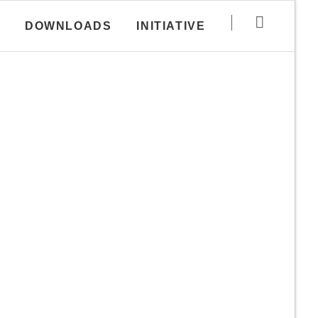
Navigation
DOWNLOADS
INITIATIVE
überspringen
Haftungsausschluss
utzungs­
Disclaimer zur
Rubrik Downloads