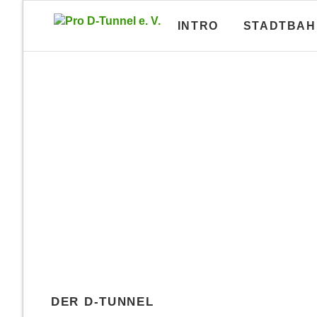
INTRO
STADTBAH
Lagepläne U-Bahn-Bauamt
U-Bahn-
Lagepläne und Längsschnitte von fast
U-Bahn-In
allen U-Bahn-Tunneln
und meh
Drei Varianten u
Lagepläne A-Linie
Brosch
Lagepläne B-Linie
Brosch
viele Lösungsvo
Lagepläne C-Linie
Brosch
Lagepläne D-Linie
Brosch
DER D-TUNNEL