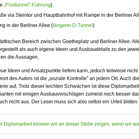
ie
„Posttunnel”-Führung
)
ße via Steintor und Hauptbahnhof mit Rampe in der Berliner Al
g in der Berliner Allee (
längerer D-Tunnel
)
tädtischen Bereich zwischen Goetheplatz und Berliner Allee. All
estellt als auch eigene Ideen und Ausbaudetails zu den jeweili
en die Aussagen.
eue Ideen und Ansatz­punkte liefern kann, jedoch teilweise nic
wort des Autors ist die „soziale Kontrolle” an jedem Ort. Auch 
rie auf. Trotz dieser leichten Schwächen ist diese Diplomarbeit
arianten mit einigen Ausbau­vorschlägen zumeist noch besser da
 nicht aus. Der Leser muss sich also selbst ein Urteil bilden.
 Diplom­arbeit können wir an dieser Stelle zeigen, wenn wir we