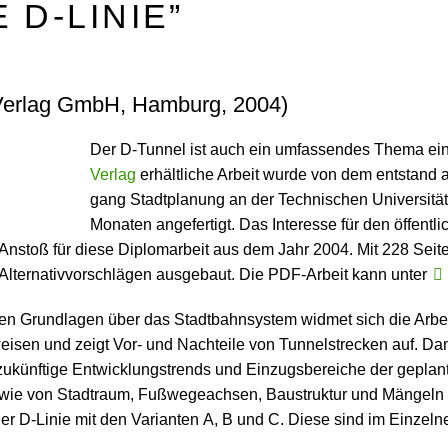
 D-LINIE”
a Verlag GmbH, Hamburg, 2004)
Der D-Tunnel ist auch ein umfassendes Thema ein
Verlag
erhältliche Arbeit wurde von dem entstand al
gang Stad­tplanung an der Technischen Uni­versit
Monaten angefertigt. Das Interesse für den öffen
nstoß für diese Diplomarbeit aus dem Jahr 2004. Mit 228 Seit
lternativ­vorschlägen ausgebaut. Die PDF-Arbeit kann unter
 Grund­lagen über das Stadt­bahn­system widmet sich die Arbeit
eisen und zeigt Vor- und Nachteile von Tunnel­strecken auf. D
 zukünftige Entwicklungstrends und Einzugs­bereiche der geplan
sowie von Stadtraum, Fußwege­achsen, Baustruktur und Mängeln f
er D-Linie mit den Varianten A, B und C. Diese sind im Einzeln