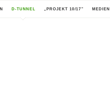
N
D-TUNNEL
„PROJEKT 10/17”
MEDIEN
Broschüren
Stadtplanungsbroschüren
fo­broschüren, Baulos­blätter
Diskussionen zum Flächen­n
r
plan und anderes
nd
üren A-Linie
Diskussionen zum FNP
üren B-Linie
Stadtplanungen
rschläge
üren C-Linie
üren D-Linie