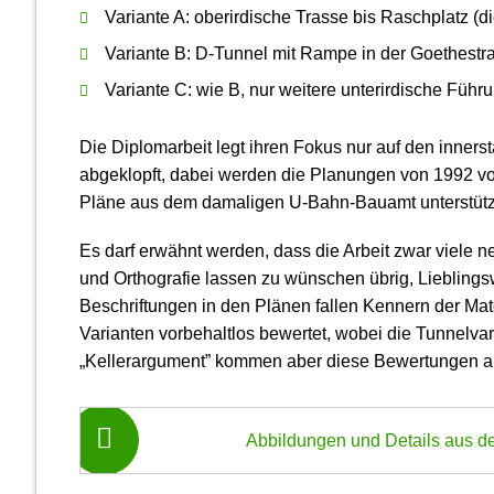
Variante A: oberirdische Trasse bis Raschplatz (d
Variante B: D-Tunnel mit Rampe in der Goethestra
Variante C: wie B, nur weitere unterirdische Führun
Die Diplomarbeit legt ihren Fokus nur auf den inners
abgeklopft, dabei werden die Planungen von 1992 vorg
Pläne aus dem damaligen U-Bahn-Bauamt unterstütz
Es darf erwähnt werden, dass die Arbeit zwar viele n
und Orthografie lassen zu wünschen übrig, Lieblings­
Beschriftungen in den Plänen fallen Kennern der Mate
Varianten vorbehaltlos bewertet, wobei die Tunnel­v
„Keller­argument” kommen aber diese Bewertungen auch
Abbildungen und Details aus der