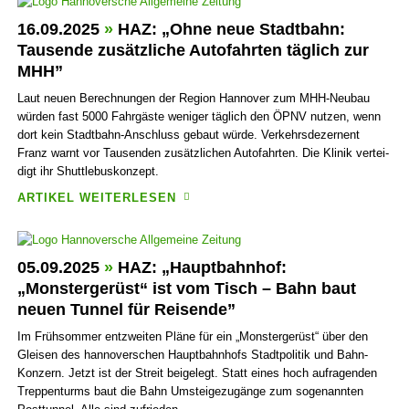
16.09.2025
»
HAZ: „Ohne neue Stadtbahn:
Tausende zusätzliche Autofahrten täglich zur
MHH”
Laut neuen Berechnungen der Region Hannover zum MHH-Neubau
würden fast 5000 Fahr­gäste weniger täglich den ÖPNV nutzen, wenn
dort kein Stadt­bahn-Anschluss gebaut würde. Verkehrs­dezer­nent
Franz warnt vor Tausenden zusätz­lichen Auto­fahrten. Die Klinik ver­tei­
digt ihr Shuttle­bus­konzept.
ARTIKEL WEITERLESEN
05.09.2025
»
HAZ: „Hauptbahnhof:
„Monstergerüst“ ist vom Tisch – Bahn baut
neuen Tunnel für Reisende”
Im Frühsommer entzweiten Pläne für ein „Monster­gerüst“ über den
Gleisen des hanno­ver­schen Haupt­bahn­hofs Stadt­politik und Bahn-
Konzern. Jetzt ist der Streit beigelegt. Statt eines hoch auf­ragen­den
Treppen­turms baut die Bahn Umsteige­zugänge zum sogenannten