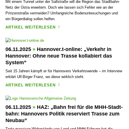
Mit einem Tunnel unter der Sall­straße will die Region das Stadt­bahn-
Netz der Üstra erweitern. Doch wie lassen sich Fehler wie an der
Prinzen­straße vermeiden? Umfang­reiche Boden­unte­suchungen und
ein Bürger­dialog sollen helfen.
ARTIKEL WEITERLESEN
06.11.2025
»
Hannover.t-online: „Verkehr in
Hannover: Ohne neue Trasse kollabiert das
System”
Seit 15 Jahren kämpft er für Hannovers Verkehrs­wende – im Inter­view
erklärt Ulf-Birger Franz, wo diese wirk­lich steht.
ARTIKEL WEITERLESEN
06.11.2025
»
HAZ: „Bahn frei für die MHH-Stadt­
bahn: Hannovers Politik reserviert Trasse zum
Neubau”
Trotz massiver Wider­stände von Land und MHH-Führung hat die