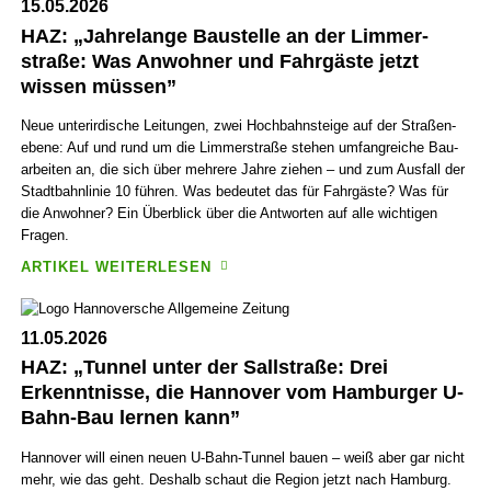
15.05.2026
HAZ: „Jahre­lange Bau­stelle an der Limmer­
straße: Was Anwohner und Fahr­gäste jetzt
wissen müssen”
Neue unter­irdische Leitungen, zwei Hoch­bahn­steige auf der Straßen­
ebene: Auf und rund um die Limmer­straße stehen umfang­reiche Bau­
arbeiten an, die sich über mehrere Jahre ziehen – und zum Aus­fall der
Stadt­bahn­linie 10 führen. Was bedeutet das für Fahr­gäste? Was für
die Anwohner? Ein Über­blick über die Antworten auf alle wichtigen
Fragen.
ARTIKEL WEITERLESEN
11.05.2026
HAZ: „Tunnel unter der Sall­straße: Drei
Erkennt­nisse, die Hannover vom Ham­burger U-
Bahn-Bau lernen kann”
Hannover will einen neuen U-Bahn-Tunnel bauen – weiß aber gar nicht
mehr, wie das geht. Deshalb schaut die Region jetzt nach Ham­burg.