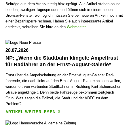
Beiträge aus dem Archiv stetig hinzugefügt. Alle Artikel stehen online
bei den jeweiligen Tages­pressen und öffnen sich in einem neuen
Browser-Fenster, womöglich müssen Sie bei neueren Artikeln noch mit
einer Bezahl­sperre rechnen. Haben Sie auch interessante Artikel
entdeckt, schreiben Sie bitte an den
Webmaster
.
28.07.2026
NP: „Wenn die Stadt­bahn klingelt: Ampel­frust
für Rad­fahrer an der Ernst-August-Galerie”
Frust über die Ampel­schaltung an der Ernst-August-Galerie: Rad­
fahrende, die nach links auf den Ernst-August-Platz ein­biegen wollen,
werden oft von wartenden Stadt­bahnen in Richtung Kurt-Schu­macher-
Straße ange­klin­gelt. Denn beide Fahr­zeuge bekommen zeit­gleich
Grün. Was sagen die Polizei, die Stadt und der ADFC zu dem
Problem?
ARTIKEL WEITERLESEN