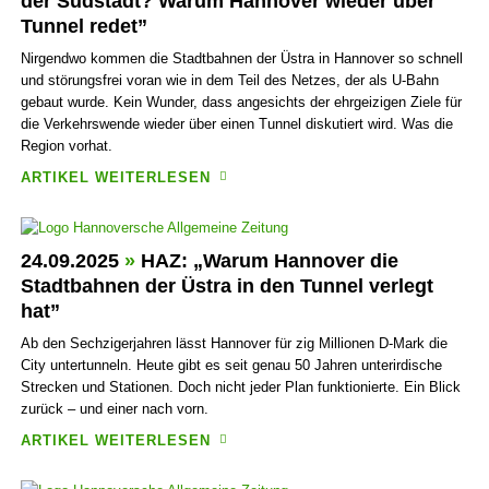
der Südstadt? Warum Hannover wieder über
Tunnel redet”
Nirgendwo kommen die Stadt­bahnen der Üstra in Hannover so schnell
und störungs­frei voran wie in dem Teil des Netzes, der als U-Bahn
gebaut wurde. Kein Wunder, dass ange­sichts der ehr­gei­zigen Ziele für
die Verkehrs­wende wieder über einen Tunnel diskutiert wird. Was die
Region vorhat.
ARTIKEL WEITERLESEN
24.09.2025
»
HAZ: „Warum Hannover die
Stadtbahnen der Üstra in den Tunnel verlegt
hat”
Ab den Sechziger­jahren lässt Hannover für zig Millionen D-Mark die
City unter­tunneln. Heute gibt es seit genau 50 Jahren unter­irdische
Strecken und Stationen. Doch nicht jeder Plan funktio­nierte. Ein Blick
zurück – und einer nach vorn.
ARTIKEL WEITERLESEN