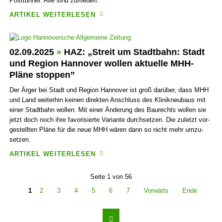
Post­tunnel. Alle sind zufrieden.
ARTIKEL WEITERLESEN
02.09.2025
»
HAZ: „Streit um Stadtbahn: Stadt
und Region Hannover wollen aktuelle MHH-
Pläne stoppen”
Der Ärger bei Stadt und Region Hannover ist groß darüber, dass MHH
und Land weiter­hin keinen direkten Anschluss des Klinik­neu­baus mit
einer Stadt­bahn wollen. Mit einer Änderung des Bau­rechts wollen sie
jetzt doch noch ihre favori­sierte Variante durchsetzen. Die zuletzt vor­
ge­stell­ten Pläne für die neue MHH wären dann so nicht mehr umzu­
setzen.
ARTIKEL WEITERLESEN
Seite 1 von 56
1
2
3
4
5
6
7
Vorwärts
Ende