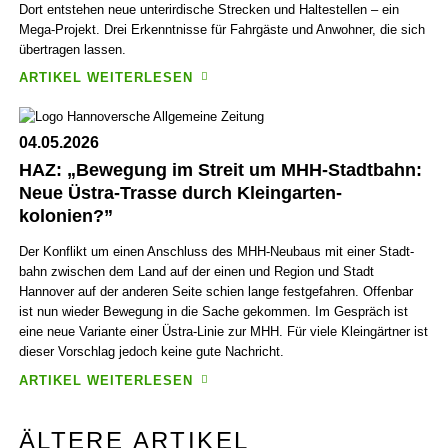
Dort ent­stehen neue unter­irdische Strecken und Halte­stellen – ein
Mega-Projekt. Drei Erkennt­nisse für Fahr­gäste und Anwohner, die sich
übertragen lassen.
ARTIKEL WEITERLESEN
04.05.2026
HAZ: „Bewegung im Streit um MHH-Stadt­bahn:
Neue Üstra-Trasse durch Klein­garten­
kolonien?”
Der Konflikt um einen Anschluss des MHH-Neubaus mit einer Stadt­
bahn zwischen dem Land auf der einen und Region und Stadt
Hannover auf der anderen Seite schien lange fest­gefahren. Offen­bar
ist nun wieder Bewegung in die Sache gekommen. Im Gespräch ist
eine neue Variante einer Üstra-Linie zur MHH. Für viele Klein­gärtner ist
dieser Vor­schlag jedoch keine gute Nachricht.
ARTIKEL WEITERLESEN
ÄLTERE ARTIKEL