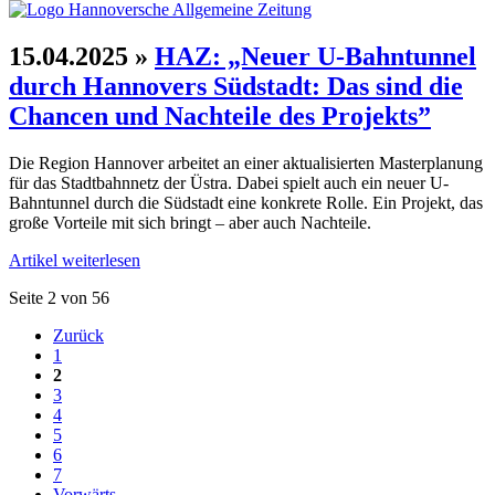
15.04.2025
»
HAZ: „Neuer U-Bahn­tunnel
durch Hannovers Süd­stadt: Das sind die
Chancen und Nach­teile des Projekts”
Die Region Hannover arbeitet an einer aktuali­sierten Master­planung
für das Stadt­bahn­netz der Üstra. Dabei spielt auch ein neuer U-
Bahn­tunnel durch die Süd­stadt eine konkrete Rolle. Ein Projekt, das
große Vorteile mit sich bringt – aber auch Nachteile.
Artikel weiterlesen
Seite 2 von 56
Zurück
1
2
3
4
5
6
7
Vorwärts