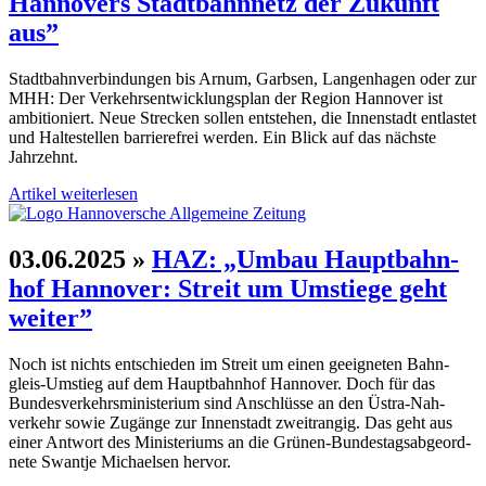
Hanno­vers Stadt­bahn­netz der Zukunft
aus”
Stadtbahn­ver­bindungen bis Arnum, Garbsen, Langen­hagen oder zur
MHH: Der Verkehrs­ent­wick­lungs­plan der Region Hannover ist
ambitio­niert. Neue Strecken sollen entstehen, die Innen­stadt ent­lastet
und Halte­stellen barriere­frei werden. Ein Blick auf das nächste
Jahrzehnt.
Artikel weiterlesen
03.06.2025
»
HAZ: „Umbau Haupt­bahn­
hof Hannover: Streit um Umstiege geht
weiter”
Noch ist nichts ent­schieden im Streit um einen geeig­neten Bahn­
gleis-Umstieg auf dem Haupt­bahnhof Hannover. Doch für das
Bundes­verkehrs­ministerium sind Anschlüsse an den Üstra-Nah­
verkehr sowie Zugänge zur Innen­stadt zweit­rangig. Das geht aus
einer Antwort des Ministeriums an die Grünen-Bundes­tags­abgeord­
nete Swantje Micha­elsen hervor.