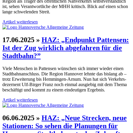
Region als Träger des öffentlichen Nah­verkehrs selbst­ver­ständ­lich
ist, sehen Ver­ant­wortliche der MHH kritisch. Blick auf einen schon
lange schwelenden Streit.
Artikel weiterlesen
17.06.2025
»
HAZ: „Endpunkt Pattensen:
Ist der Zug wirklich abge­fahren für die
Stadt­bahn?”
Viele Menschen in Pattensen wünschen sich immer wieder einen
Stadt­bahn­anschluss. Die Region Hannover lehnte das bislang ab –
trotz Erweiterung bis Hemmingen-Arnum. Nun hat sich Verkehrs­
dezernent Ulf-Birger Franz noch einmal ausgiebig mit dem Thema
be­schäf­tigt und kommt zu einem ein­deutigen Ergebnis.
Artikel weiterlesen
06.06.2025
»
HAZ: „Neue Strecken, neue
Sta­tio­nen: So sehen die Planungen für