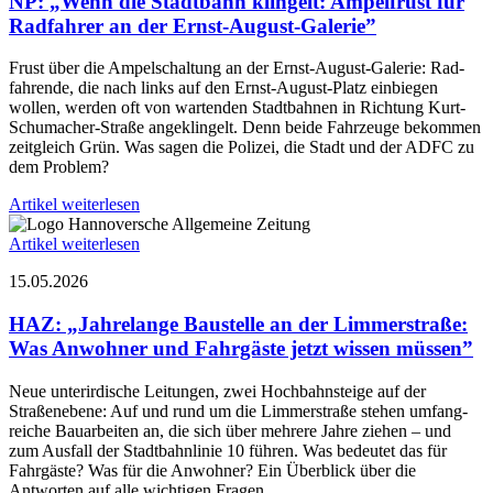
NP: „Wenn die Stadt­bahn klingelt: Ampel­frust für
Rad­fahrer an der Ernst-August-Galerie”
Frust über die Ampel­schaltung an der Ernst-August-Galerie: Rad­
fahrende, die nach links auf den Ernst-August-Platz ein­biegen
wollen, werden oft von wartenden Stadt­bahnen in Richtung Kurt-
Schu­macher-Straße ange­klin­gelt. Denn beide Fahr­zeuge bekommen
zeit­gleich Grün. Was sagen die Polizei, die Stadt und der ADFC zu
dem Problem?
Artikel weiterlesen
Artikel weiterlesen
15.05.2026
HAZ: „Jahre­lange Bau­stelle an der Limmer­straße:
Was Anwohner und Fahr­gäste jetzt wissen müssen”
Neue unter­irdische Leitungen, zwei Hoch­bahn­steige auf der
Straßen­ebene: Auf und rund um die Limmer­straße stehen umfang­
reiche Bau­arbeiten an, die sich über mehrere Jahre ziehen – und
zum Aus­fall der Stadt­bahn­linie 10 führen. Was bedeutet das für
Fahr­gäste? Was für die Anwohner? Ein Über­blick über die
Antworten auf alle wichtigen Fragen.