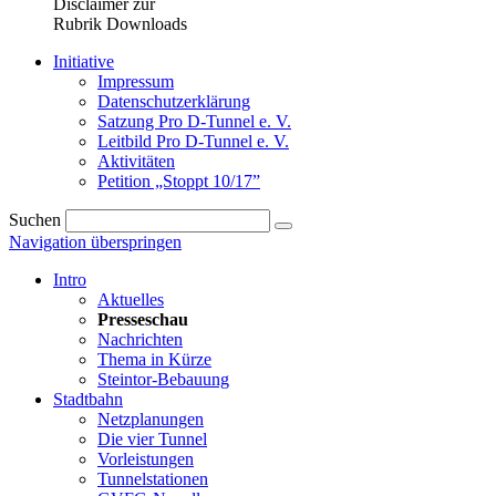
Disclaimer zur
Rubrik Downloads
Initiative
Impressum
Datenschutzerklärung
Satzung Pro D-Tunnel e. V.
Leitbild Pro D-Tunnel e. V.
Aktivitäten
Petition „Stoppt 10/17”
Suchen
Navigation überspringen
Intro
Aktuelles
Presseschau
Nachrichten
Thema in Kürze
Steintor-Bebauung
Stadtbahn
Netzplanungen
Die vier Tunnel
Vorleistungen
Tunnelstationen