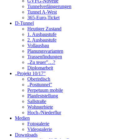
GVFG-Novelle
Tunnelverlängerungen
Tunnel A-West
365-Euro-Ticket
D-Tunnel
Heutiger Zustand
1. Ausbaustufe
2. Ausbaustufe
Vollausbau
Planungsvarianten
Trassenfindungen
„Zu teuer”…?
Diplomarbeit
„Projekt 10/17”
Oberirdisch
„Posttunnel”
Perpetuum mobile
Planfeststellung
Sallstraße
Wohngebiete
Hoch-/Niederflur
Medien
Fotogalerie
Videogalerie
Downloads