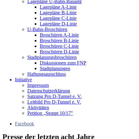
Lagepläne U-Bahn-Bauamt
Lagepläne A-Linie
Lagepläne B-Linie
Lagepläne C-Linie
Lagepläne D-Linie
U-Bahn-Broschüren
Broschüren A-Linie
Broschüren B-Linie
Broschüren C-Linie
Broschüren D-Linie
Stadtplanungsbroschüren
Diskussionen zum FNP
Stadtplanungen
Haftungsausschluss
Initiative
Impressum
Datenschutzerklärung
Satzung Pro D-Tunnel e. V.
Leitbild Pro D-Tunnel e. V.
Aktivitäten
Petition „Stoppt 10/17”
Facebook
Presse der letzten acht Jahre