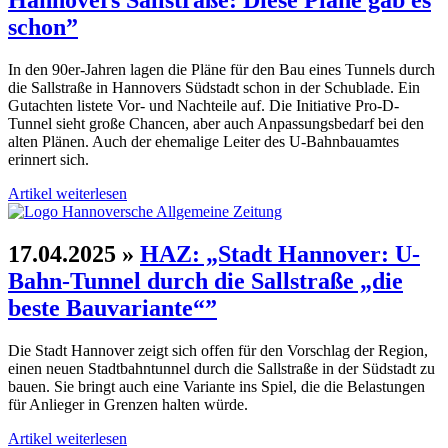
Hannovers Sall­straße: Diese Pläne gab es
schon”
In den 90er-Jahren lagen die Pläne für den Bau eines Tunnels durch
die Sall­straße in Hannovers Süd­stadt schon in der Schub­lade. Ein
Gut­achten listete Vor- und Nachteile auf. Die Initiative Pro-D-
Tunnel sieht große Chancen, aber auch An­pas­sungs­bedarf bei den
alten Plänen. Auch der ehe­malige Leiter des U-Bahn­bau­amtes
erinnert sich.
Artikel weiterlesen
17.04.2025
»
HAZ: „Stadt Hannover: U-
Bahn-Tunnel durch die Sall­straße „die
beste Bau­variante“”
Die Stadt Hannover zeigt sich offen für den Vorschlag der Region,
einen neuen Stadt­bahn­tunnel durch die Sall­straße in der Süd­stadt zu
bauen. Sie bringt auch eine Variante ins Spiel, die die Belastungen
für Anlieger in Grenzen halten würde.
Artikel weiterlesen