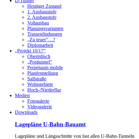
D-Tunnel
Heutiger Zustand
1. Ausbaustufe
2. Ausbaustufe
Vollausbau
Planungsvarianten
Trassenfindungen
„Zu teuer”…?
Diplomarbeit
„Projekt 10/17”
Oberirdisch
„Posttunnel”
Perpetuum mobile
Planfeststellung
Sallstraße
Wohngebiete
Hoch-/Niederflur
Medien
Fotogalerie
Videogalerie
Downloads
Lagepläne U-Bahn-Bauamt
Lagepläne und Längsschnitte von fast allen U-Bahn-Tunneln