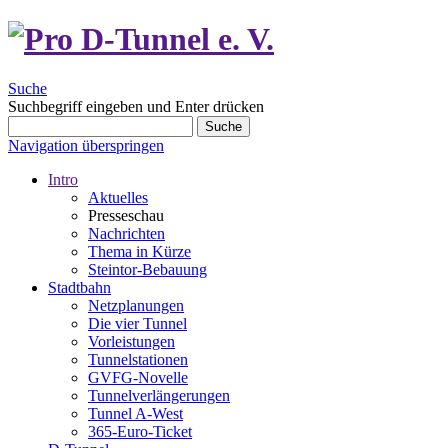
Suche
Suchbegriff eingeben und Enter drücken
Suche
Navigation überspringen
Intro
Aktuelles
Presseschau
Nachrichten
Thema in Kürze
Steintor-Bebauung
Stadtbahn
Netzplanungen
Die vier Tunnel
Vorleistungen
Tunnelstationen
GVFG-Novelle
Tunnelverlängerungen
Tunnel A-West
365-Euro-Ticket