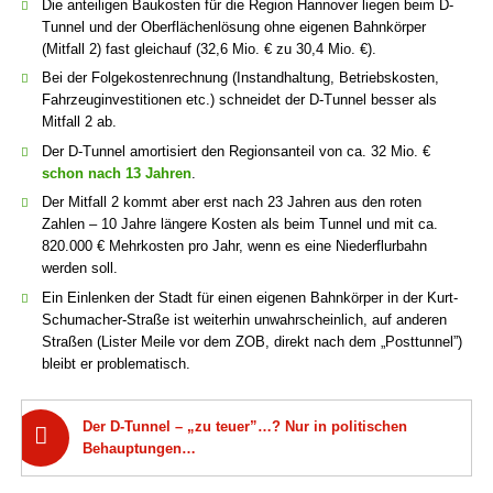
Die anteiligen Baukosten für die Region Hannover liegen beim D-
Tunnel und der Ober­flächenlösung ohne eigenen Bahn­körper
(Mitfall 2) fast gleichauf (32,6 Mio. € zu 30,4 Mio. €).
Bei der Folgekostenrechnung (Instand­haltung, Betriebs­kosten,
Fahr­zeug­investi­tionen etc.) schneidet der D-Tunnel besser als
Mitfall 2 ab.
Der D-Tunnel amortisiert den Regionsanteil von ca. 32 Mio. €
schon nach 13 Jahren
.
Der Mit­fall 2 kommt aber erst nach 23 Jahren aus den roten
Zahlen – 10 Jahre längere Kosten als beim Tunnel und mit ca.
820.000 € Mehrkosten pro Jahr, wenn es eine Niederflurbahn
werden soll.
Ein Einlenken der Stadt für einen eigenen Bahnkörper in der Kurt-
Schumacher-Straße ist weiterhin unwahr­scheinlich, auf anderen
Straßen (Lister Meile vor dem ZOB, direkt nach dem „Posttunnel”)
bleibt er problematisch.
Der D-Tunnel – „zu teuer”…? Nur in politischen
Behauptungen…