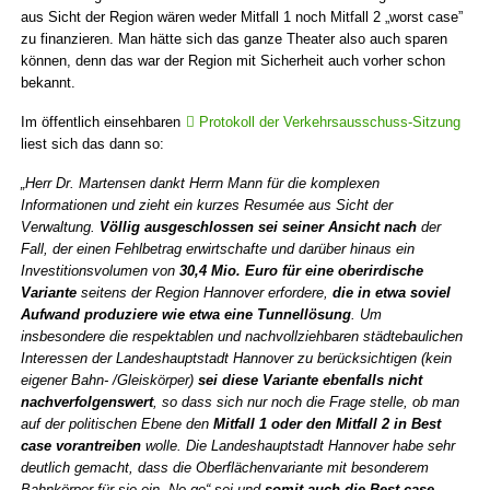
aus Sicht der Region wären weder Mitfall 1 noch Mitfall 2 „worst case”
zu finanzieren. Man hätte sich das ganze Theater also auch sparen
können, denn das war der Region mit Sicherheit auch vorher schon
bekannt.
Im öffentlich einsehbaren
Protokoll der Verkehrsausschuss-Sitzung
liest sich das dann so:
„Herr Dr. Martensen dankt Herrn Mann für die komplexen
Informationen und zieht ein kurzes Resumée aus Sicht der
Verwaltung.
Völlig ausgeschlossen sei seiner Ansicht nach
der
Fall, der einen Fehlbetrag erwirtschafte und darüber hinaus ein
Investitionsvolumen von
30,4 Mio. Euro für eine oberirdische
Variante
seitens der Region Hannover erfordere,
die in etwa soviel
Aufwand produziere wie etwa eine Tunnellösung
. Um
insbesondere die respektablen und nachvollziehbaren städtebaulichen
Interessen der Landeshauptstadt Hannover zu berücksichtigen (kein
eigener Bahn- /Gleiskörper)
sei diese Variante ebenfalls nicht
nachverfolgenswert
, so dass sich nur noch die Frage stelle, ob man
auf der politischen Ebene den
Mitfall 1 oder den Mitfall 2 in Best
case vorantreiben
wolle. Die Landeshauptstadt Hannover habe sehr
deutlich gemacht, dass die Oberflächenvariante mit besonderem
Bahnkörper für sie ein „No go“ sei und
somit auch die Best case-