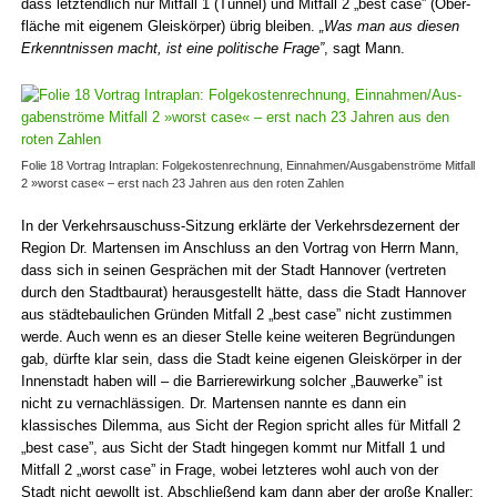
dass letzt­endlich nur Mitfall 1 (Tunnel) und Mitfall 2 „best case” (Ober­
fläche mit eigenem Gleis­körper) übrig bleiben.
„Was man aus diesen
Erkennt­nissen macht, ist eine politische Frage”
, sagt Mann.
Folie 18 Vortrag Intra­plan: Folge­kosten­rechnung, Ein­­nahmen/Aus­gaben­­ströme Mit­fall
2 »worst case« – erst nach 23 Jahren aus den roten Zahlen
In der Verkehrs­auschuss-Sitzung erklärte der Verkehrs­dezernent der
Region Dr. Martensen im Anschluss an den Vortrag von Herrn Mann,
dass sich in seinen Gesprächen mit der Stadt Hannover (vertreten
durch den Stadt­baurat) heraus­gestellt hätte, dass die Stadt Hannover
aus städte­baulichen Gründen Mitfall 2 „best case” nicht zustimmen
werde. Auch wenn es an dieser Stelle keine weiteren Begrün­dungen
gab, dürfte klar sein, dass die Stadt keine eigenen Gleis­körper in der
Innen­stadt haben will – die Barriere­wirkung solcher „Bau­werke” ist
nicht zu vernach­lässigen. Dr. Martensen nannte es dann ein
klassisches Dilemma, aus Sicht der Region spricht alles für Mitfall 2
„best case”, aus Sicht der Stadt hingegen kommt nur Mitfall 1 und
Mitfall 2 „worst case” in Frage, wobei letzteres wohl auch von der
Stadt nicht gewollt ist. Abschließend kam dann aber der große Knaller: