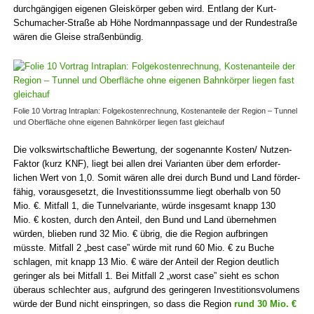
durchgängigen eigenen Gleiskörper geben wird. Entlang der Kurt-
Schumacher-Straße ab Höhe Nordmannpassage und der Rundestraße
wären die Gleise straßenbündig.
Folie 10 Vortrag Intra­plan: Folge­kosten­rechnung, Kostenanteile der Region – Tunnel
und Ober­fläche ohne eigenen Bahn­körper liegen fast gleichauf
Die volkswirtschaftliche Bewertung, der soge­nannte Kosten/ Nutzen-
Faktor (kurz KNF), liegt bei allen drei Vari­anten über dem erforder­
lichen Wert von 1,0. Somit wären alle drei durch Bund und Land förder­
fähig, voraus­gesetzt, die Investitions­summe liegt oberhalb von 50
Mio. €. Mitfall 1, die Tunnel­variante, würde insgesamt knapp 130
Mio. € kosten, durch den Anteil, den Bund und Land über­nehmen
würden, blieben rund 32 Mio. € übrig, die die Region aufbringen
müsste. Mitfall 2 „best case” würde mit rund 60 Mio. € zu Buche
schlagen, mit knapp 13 Mio. € wäre der Anteil der Region deutlich
geringer als bei Mitfall 1. Bei Mitfall 2 „worst case” sieht es schon
überaus schlechter aus, aufgrund des geringeren Investitions­volumens
würde der Bund nicht einspringen, so dass die Region
rund 30 Mio. €