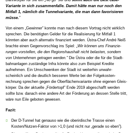
Variante in sich zusammenfalle. Damit hätte man nur noch den
Mitfall 1, nämlich die Tunnelvariante, die man dann favorisieren
müsse.
”
Von einem „Gewinner” konnte man nach diesem Vortrag nicht wirklich
sprechen. Die benötigten Gelder für die Realisierung für Mitfall 1
könnten aber auch alter­nativ finanziert werden. Üstra-Chef André Neiß
brachte einen Gegen­vorschlag ins Spiel:
„Wir können uns Finanzie­
rungen vorstellen, die den Regions­haushalt nicht belasten, sondern
von Unter­nehmen getragen werden.”
Die Üstra oder die für die Stadt­
bahn­anlagen zuständige Infra könnte also zum Beispiel Kredite
aufnehmen. Ein Umschwenken der Stadt ist weiterhin unwahr­
scheinlich und die deutlich besseren Werte bei der Folge­kosten­
rechnung sprechen gegen die Ober­flächen­variante ohne eigenen Gleis­
körper. Da der aktuelle „Förder­topf” Ende 2019 abgeschafft werden
sollte bzw. danach eine andere Art der Förderung an dessen Stelle tritt,
wäre nun Eile geboten gewesen.
Fazit:
Der D-Tunnel hat genauso wie die oberirdische Trasse einen
Kosten/Nutzen-Faktor von >1,0 (und nicht nur „gerade so eben”).