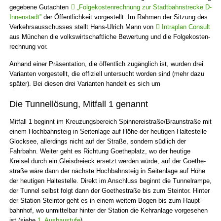
gegebene Gutachten
„Folge­kosten­rechnung zur Stadt­bahn­strecke D-
Innenstadt”
der Öffent­lichkeit vorgestellt. Im Rahmen der Sitzung des
Verkehrs­ausschusses stellt Hans-Ulrich Mann von
Intra­plan Consult
aus München die volks­wirt­schaft­liche Bewertung und die Folge­kosten­
rechnung vor.
Anhand einer Präsentation, die öffentlich zugänglich ist, wurden drei
Varianten vorgestellt, die offiziell untersucht worden sind (mehr dazu
später). Bei diesen drei Varianten handelt es sich um
Die Tunnellösung, Mitfall 1 genannt
Mitfall 1 beginnt im Kreuzungs­bereich Spinnerei­straße/Braunstraße mit
einem Hoch­bahn­steig in Seiten­lage auf Höhe der heutigen Halte­stelle
Glocksee, allerdings nicht auf der Straße, sondern südlich der
Fahrbahn. Weiter geht es Richtung Goethe­platz, wo der heutige
Kreisel durch ein Gleis­dreieck ersetzt werden würde, auf der Goethe­
straße wäre dann der nächste Hoch­bahn­steig in Seiten­lage auf Höhe
der heutigen Halte­stelle. Direkt im Anschluss beginnt die Tunnel­rampe,
der Tunnel selbst folgt dann der Goethe­straße bis zum Steintor. Hinter
der Station Steintor geht es in einem weitem Bogen bis zum Haupt­
bahnhof, wo unmittelbar hinter der Station die Kehranlage vorgesehen
ist (siehe
1. Ausbaustufe
).