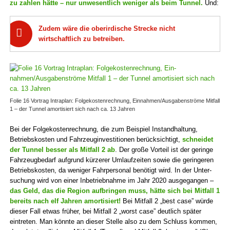
zu zahlen hätte – nur unwesentlich weniger als beim Tunnel.
Und:
Zudem wäre die oberirdische Strecke nicht
wirtschaftlich zu betreiben.
Folie 16 Vortrag Intra­plan: Folge­kosten­rechnung, Ein­nahmen/Ausgaben­ströme Mitfall
1 – der Tunnel amorti­siert sich nach ca. 13 Jahren
Bei der Folgekostenrechnung, die zum Beispiel Instand­haltung,
Betriebs­kosten und Fahr­zeug­investi­tionen berücksichtigt,
schneidet
der Tunnel besser als Mitfall 2 ab
. Der große Vorteil ist der geringe
Fahr­zeug­bedarf aufgrund kürzerer Umlauf­zeiten sowie die geringeren
Betriebs­kosten, da weniger Fahr­personal benötigt wird. In der Unter­
suchung wird von einer Inbetrieb­nahme im Jahr 2020 ausgegangen –
das Geld, das die Region aufbringen muss, hätte sich bei Mitfall 1
bereits nach elf Jahren amortisiert!
Bei Mitfall 2 „best case” würde
dieser Fall etwas früher, bei Mitfall 2 „worst case” deutlich später
eintreten. Man könnte an dieser Stelle also zu dem Schluss kommen,