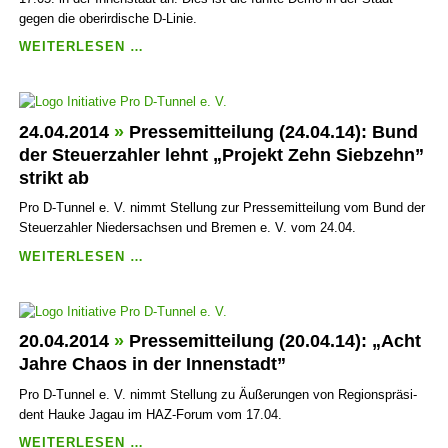
gegen die oberirdische D-Linie.
PRESSEMITTEILUNG
WEITERLESEN …
(11.05.14):
DEMONSTRATION
IN
DER
24.04.2014
»
Pressemitteilung (24.04.14): Bund
STADT
der Steuerzahler lehnt „Projekt Zehn Siebzehn”
AM
strikt ab
17.05.
Pro D-Tunnel e. V. nimmt Stellung zur Pressemitteilung vom Bund der
Steuerzahler Niedersachsen und Bremen e. V. vom 24.04.
PRESSEMITTEILUNG
WEITERLESEN …
(24.04.14):
BUND
DER
STEUERZAHLER
20.04.2014
»
Pressemitteilung (20.04.14): „Acht
LEHNT
Jahre Chaos in der Innenstadt”
„PROJEKT
Pro D-Tunnel e. V. nimmt Stellung zu Äußerungen von Regions­prä­si­
ZEHN
dent Hauke Jagau im HAZ-Forum vom 17.04.
SIEBZEHN”
STRIKT
PRESSEMITTEILUNG
WEITERLESEN …