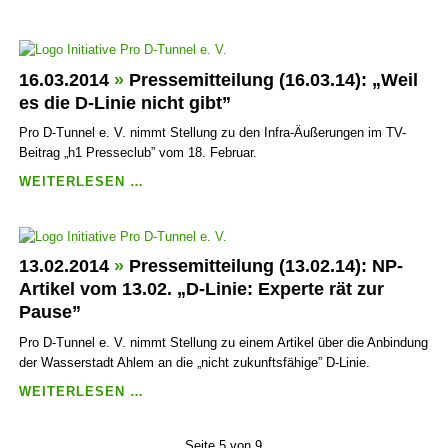
AB
(20.04.14):
„ACHT
JAHRE
CHAOS
16.03.2014
»
Pressemitteilung (16.03.14): „Weil
IN
es die D-Linie nicht gibt”
DER
Pro D-Tunnel e. V. nimmt Stellung zu den Infra-Äußerungen im TV-
INNENSTADT”
Beitrag „h1 Presseclub” vom 18. Februar.
PRESSEMITTEILUNG
WEITERLESEN …
(16.03.14):
„WEIL
ES
DIE
13.02.2014
»
Pressemitteilung (13.02.14): NP-
D-
Artikel vom 13.02. „D-Linie: Experte rät zur
LINIE
Pause”
NICHT
GIBT”
Pro D-Tunnel e. V. nimmt Stellung zu einem Artikel über die Anbindung
der Wasserstadt Ahlem an die „nicht zukunftsfähige” D-Linie.
PRESSEMITTEILUNG
WEITERLESEN …
(13.02.14):
NP-
Seite 5 von 9