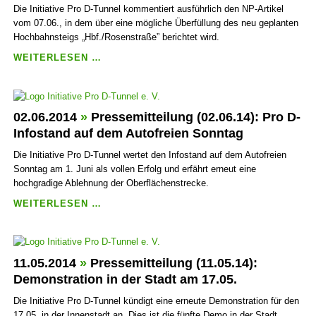
ZUM
Die Initiative Pro D-Tunnel kommentiert ausführlich den NP-Artikel
„PROJEKT
vom 07.06., in dem über eine mögliche Über­füllung des neu geplanten
ZEHN
Hoch­bahn­steigs „Hbf./Rosen­straße” berichtet wird.
SIEBZEHN”
PRESSEMITTEILUNG
WEITERLESEN …
(07.06.14):
„LEMMINGFELSEN”
MIT
MANGEL­
02.06.2014
»
Pressemitteilung (02.06.14): Pro D-
HAFTER
Infostand auf dem Autofreien Sonntag
AUFENTHALTS­
Die Initiative Pro D-Tunnel wertet den Infostand auf dem Autofreien
QUALITÄT
Sonntag am 1. Juni als vollen Erfolg und erfährt erneut eine
hochgradige Ablehnung der Oberflächenstrecke.
PRESSEMITTEILUNG
WEITERLESEN …
(02.06.14):
PRO
D-
INFOSTAND
11.05.2014
»
Pressemitteilung (11.05.14):
AUF
Demonstration in der Stadt am 17.05.
DEM
Die Initiative Pro D-Tunnel kündigt eine erneute Demonstration für den
AUTOFREIEN
17.05. in der Innenstadt an. Dies ist die fünfte Demo in der Stadt
SONNTAG