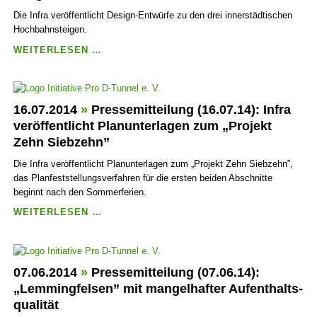
A-
Die Infra veröffent­licht Design-Entwürfe zu den drei inner­städtischen
TUNNEL
Hoch­bahn­steigen.
VERURSACHT
PRESSEMITTEILUNG
WEITERLESEN …
KEINE
(24.07.14):
NACHTEILE
INFRA
VERÖFFENT­
LICHT
16.07.2014
»
Pressemitteilung (16.07.14): Infra
DESIGN-
veröffent­licht Plan­unter­lagen zum „Projekt
ENTWÜRFE
Zehn Siebzehn”
VON
HOCH­
Die Infra veröffent­licht Plan­unter­lagen zum „Projekt Zehn Siebzehn”,
BAHN­
das Plan­fest­stellungs­verfahren für die ersten beiden Abschnitte
STEIGEN
beginnt nach den Sommer­ferien.
PRESSEMITTEILUNG
WEITERLESEN …
(16.07.14):
INFRA
VERÖFFENT­
LICHT
07.06.2014
»
Pressemitteilung (07.06.14):
PLAN­
„Lemmingfelsen” mit mangel­hafter Aufenthalts­
UNTER­
qualität
LAGEN