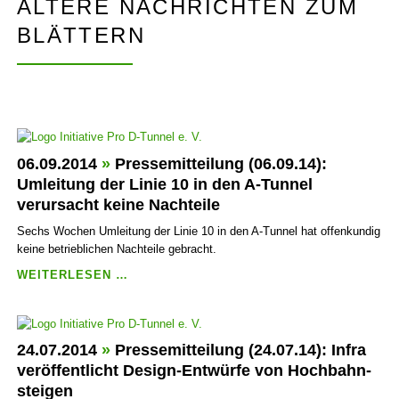
ÄLTERE NACHRICHTEN ZUM
BAHNHOF“
CDU
BLÄTTERN
UND
FDP
LEGT
DAS
THEMA
D-
TUNNEL
NEU
06.09.2014
»
Pressemitteilung (06.09.14):
ZUR
Umleitung der Linie 10 in den A-Tunnel
DEBATTE
verursacht keine Nachteile
VOR
Sechs Wochen Umleitung der Linie 10 in den A-Tunnel hat offen­kundig
keine betrieb­lichen Nachteile gebracht.
PRESSEMITTEILUNG
WEITERLESEN …
(06.09.14):
UMLEITUNG
DER
LINIE
24.07.2014
»
Pressemitteilung (24.07.14): Infra
10
veröffent­licht Design-Entwürfe von Hoch­bahn­
IN
steigen
DEN