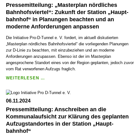
Pressemitteilung: „Master­plan nörd­liches
GERUNG
VON
Bahn­hofs­viertel“: Zukunft der Station „Haupt­
„PROJEKT
bahn­hof“ in Planungen beachten und an
10/17”
moderne Anfor­derungen anpassen
KOLLIDIERT
MASSIV
Die Initiative Pro-D-Tunnel e. V. fordert, im aktuell diskutierten
MIT
„Masterplan nördliches Bahnhofsviertel“ die vorliegenden Planungen
„MASTER­
zur D-Linie zu beachten, mit einzubeziehen und an moderne
PLAN
Anforderungen anzupassen. Ebenso ist der im Masterplan
NÖRD­
angesprochene Standort eines von der Region geplanten, jedoch zuvor
LICHES
vom Rat verworfenen Aufzugs fraglich.
BAHN­
PRESSEMITTEILUNG:
WEITERLESEN …
HOFS­
„MASTER­
VIERTEL”
PLAN
NÖRD­
06.11.2024
LICHES
Pressemitteilung: Anschreiben an die
BAHN­
HOFS­
Kommunal­aufsicht zur Klärung des geplanten
VIERTEL“:
Aufzug­stand­ortes in der Station „Haupt­
ZUKUNFT
bahnhof“
DER