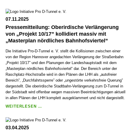
07.11.2025
Pressemitteilung: Ober­irdische Ver­län­gerung
von „Projekt 10/17” kollidiert massiv mit
„Master­plan nörd­liches Bahn­hofs­viertel”
Die Initiative Pro-D-Tunnel e. V. stellt die Kollisionen zwischen einer
von der Region Hannover angedachten Verlängerung der Straßenbahn
„Projekt 10/17” und den Planungen der Landes­haupt­stadt mit dem
„Master­plan nörd­liches Bahn­hofs­viertel“ dar. Der Bereich unter der
Rasch­platz-Hoch­straße wird in den Plänen der LHH als „auto­freier
Bereich”, „Durch­fahrts­sperre” oder „ungestörte verkehrs­freie Querung”
dargestellt. Die ober­irdische Stadt­bahn-Verlängerung zum D-Tunnel in
der Südstadt wird offenbar wegen massiven Beein­trächti­gungen aktuell
in allen Plänen der LHH komplett ausge­klammert und nicht dargestellt.
PRESSEMITTEILUNG:
WEITERLESEN …
OBER­
IRDISCHE
VER­
03.04.2025
LÄN­