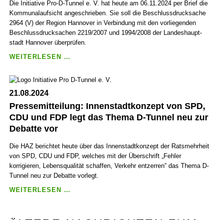
STATION
Die Initiative Pro-D-Tunnel e. V. hat heute am 06.11.2024 per Brief die
„HAUPT­
Kommunal­aufsicht angeschrieben. Sie soll die Beschluss­druck­sache
BAHN­
2964 (V) der Region Hannover in Verbindung mit den vorliegenden
HOF“
Beschluss­druck­sachen 2219/2007 und 1994/2008 der Landes­haupt­
IN
stadt Hannover überprüfen.
PLANUNGEN
PRESSEMITTEILUNG:
WEITERLESEN …
BEACHTEN
ANSCHREIBEN
UND
AN
AN
DIE
MODERNE
21.08.2024
KOMMUNAL­
ANFOR­
Pressemitteilung: Innenstadtkonzept von SPD,
AUFSICHT
DERUNGEN
ZUR
CDU und FDP legt das Thema D-Tunnel neu zur
ANPASSEN
KLÄRUNG
Debatte vor
DES
GEPLANTEN
Die HAZ berichtet heute über das Innen­stadt­konzept der Rats­mehr­heit
AUFZUG­
von SPD, CDU und FDP, welches mit der Über­schrift „Fehler
STAND­
korrigieren, Lebens­qualität schaffen, Verkehr entzerren” das Thema D-
ORTES
Tunnel neu zur Debatte vorlegt.
IN
PRESSEMITTEILUNG:
WEITERLESEN …
DER
INNENSTADTKONZEPT
STATION
VON
„HAUPT­
SPD,